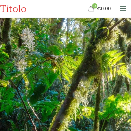
Titolo
0
€0.00