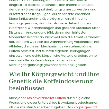
direkt in das Ermüdungssignalsystem des Gehirns
eingreift. Es blockiert Adenosin, den chemischen Stoff,
der dem Körper signalisiert, langsamer zu werden, und
ersetzt dieses träge Signal durch scharfe Wachheit.
Diese Einflussnahme überträgt sich direkt in echte
Leistungsgewinne, darunter stärkere Hebeübungen,
zusätzliche Wiederholungen und größere Ausdauer über
Distanzen. Anstrengung fühlt sich in den härtesten
Momenten leichter an, nicht weil sich die Arbeit verändert
hat, sondern weil sich die Wahrnehmung verschoben hat.
Athleten, die diesen Mechanismus verstehen, können
Koffein bewusst und zu ihren eigenen Bedingungen
einsetzen und echte körperliche Vorteile erzielen, ohne
die Kontrolle an Vermutungen oder blinde
Nahrungsergänzungsgewohnheiten abzugeben.
Wie Ihr Körpergewicht und Ihre
Genetik die Koffeindosierung
beeinflussen
Nicht jeder
Athlet verarbeitet Koffein
auf die gleiche
Weise, und dieser Unterschied ist weitaus bedeutsamer,
als die meisten Menschen zugeben. Das
Körpergewicht