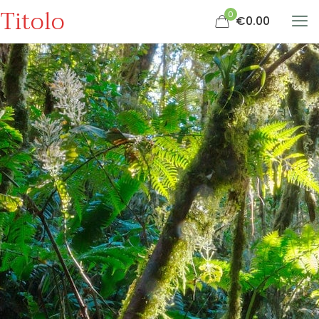
Titolo
0
€0.00