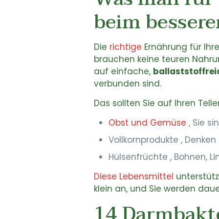
beim besseren
Die
richtige
Ernährung für Ihr
brauchen keine teuren Nahrun
auf einfache,
ballaststoffre
verbunden sind.
Das sollten Sie auf Ihren Tell
Obst und Gemüse
, Sie si
Vollkornprodukte , Denken 
Hülsenfrüchte , Bohnen, L
Diese Lebensmittel
unterstütz
klein an, und Sie werden daue
14 Darmbakter