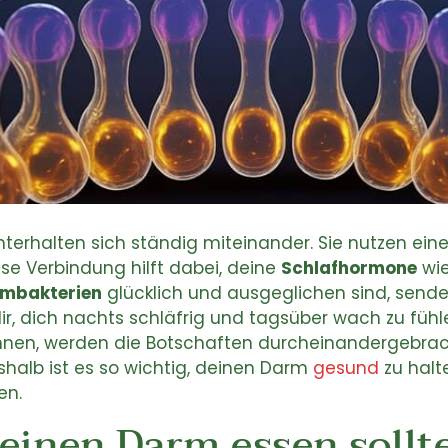
terhalten sich ständig miteinander. Sie nutzen ein
se Verbindung hilft dabei, deine
Schlafhormone
wie
mbakterien
glücklich und ausgeglichen sind, sende
dir, dich nachts schläfrig und tagsüber wach zu füh
nnen, werden die Botschaften durcheinandergebrac
eshalb ist es so wichtig, deinen Darm
gesund
zu halt
en.
einen Darm essen sollte