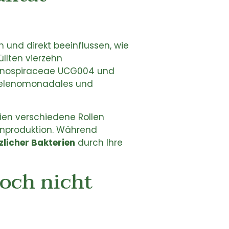
en und direkt beeinflussen, wie
llten vierzehn
achnospiraceae UCG004 und
h Selenomonadales und
rien verschiedene Rollen
produktion. Während
zlicher Bakterien
durch Ihre
och nicht