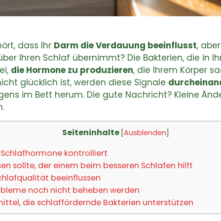
ört, dass Ihr
Darm die Verdauung beeinflusst
, abe
e über Ihren Schlaf übernimmt? Die Bakterien, die i
ei,
die Hormone zu produzieren
, die Ihrem Körper s
icht glücklich ist, werden diese Signale
durcheinan
gens im Bett herum. Die gute Nachricht? Kleine Än
.
Seiteninhalte
[
Ausblenden
]
 Schlafhormone kontrolliert
n sollte, der einem beim besseren Schlafen hilft
chlafqualität beeinflussen
obleme noch nicht beheben werden
ittel, die schlaffördernde Bakterien unterstützen