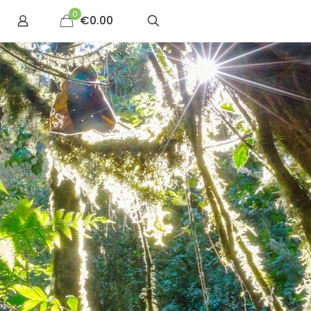
0
€0.00