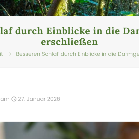
laf durch Einblicke in die D
erschließen
t
Besseren Schlaf durch Einblicke in die Darmg
am
27. Januar 2026