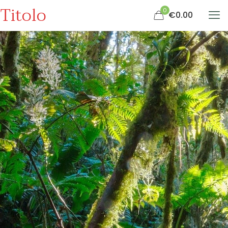
Titolo
0
€0.00