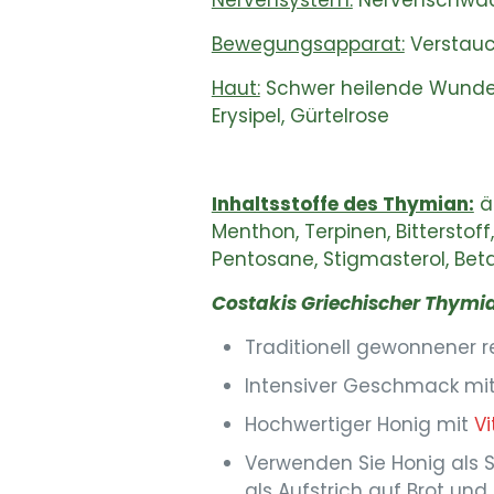
Nervensystem:
Nervenschwäche
Bewegungsapparat:
Verstauc
Haut:
Schwer heilende Wunden,
Erysipel, Gürtelrose
Inhaltsstoffe des Thymian:
ät
Menthon, Terpinen, Bitterstoff
Pentosane, Stigmasterol, Beta-
Costakis Griechischer Thymi
Traditionell gewonnener r
Intensiver Geschmack mit
Hochwertiger Honig mit
V
Verwenden Sie Honig als 
als Aufstrich auf Brot und