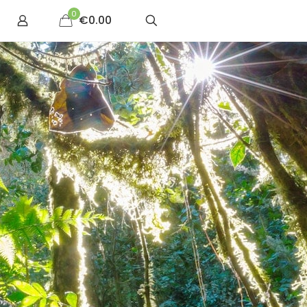
0
€0.00