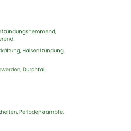
d, entzündungshemmend,
erend.
rkältung, Halsentzündung,
erden, Durchfall,
kheiten, Periodenkrämpfe,