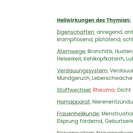
Heilwirkungen des Thymian:
Eigenschaften:
anregend, anti
krampflösend, pilztötend, sch
Atemwege:
Bronchitis, Huste
Heiserkeit, Kehlkopfkatarrh, 
Verdauungssystem:
Verdauun
Mundgeruch, Leberschwäche
Stoffwechsel:
Rheuma
, Gicht
Harnapparat:
Nierenentzündu
Frauenheilkunde:
Menstruation
Eisprung fördernd, Geburtse