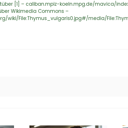
tüber [1] – caliban.mpiz-koeln.mpg.de/mavica/index.
.0 über Wikimedia Commons –
rg/wiki/File:Thymus_vulgaris0.jpg#/media/File:Thy