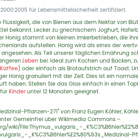
00:2005 für Lebensmittelsicherheit zertifiziert.
e Flüssigkeit, die von Bienen aus dem Nektar von Blüte
l bekannt. Lecker zu griechischem Joghurt, Haferbrei
er Honig stammt von kleinen Imkerbetrieben, die ihre
henlands aufstellen. Honig wird als eines der wertv
ngesehen. Als Teil unserer täglichen Ernährung sch
längeren
Leben
bei. Ideal zum Kochen und Backen, z
Kaffee
) oder einfach als Brotaufstrich auf Toast. Un
iger Honig granuliert mit der Zeit. Dies ist ein normal
uft haben. Stellen Sie das Glas einfach in einen To
 für
Kinder
unter 12 Monaten geeignet.
edizinal-Pflanzen-271" von Franz Eugen Köhler, Köhle
t unter Gemeinfrei über Wikimedia Commons –
org/wiki/File:Thymus_vulgaris_-_K%C3%B6hler%E2%
_vulgaris_-_K%C3%B6hler%E2%80%93s_Medizinal-Pfl