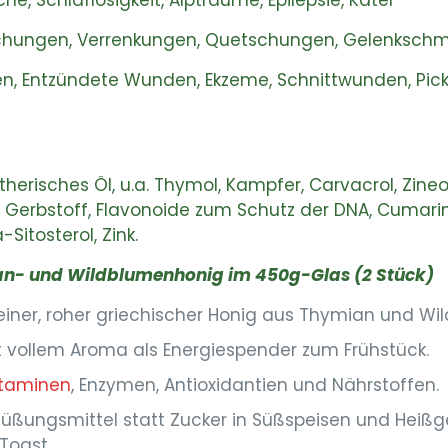
, Schlaflosigkeit, Alpträume, Epilepsie, Kater
hungen, Verrenkungen, Quetschungen, Gelenksch
 Entzündete Wunden, Ekzeme, Schnittwunden, Pickel
herisches Öl, u.a. Thymol, Kampfer, Carvacrol, Zineol
, Gerbstoff, Flavonoide zum Schutz der DNA, Cumarine
Sitosterol, Zink.
an- und Wildblumenhonig im 450g-Glas (2 Stück)
einer, roher griechischer Honig aus Thymian und Wi
 vollem Aroma als Energiespender zum Frühstück.
itaminen
, Enzymen, Antioxidantien und Nährstoffen.
Süßungsmittel statt Zucker in Süßspeisen und Heiß
 Toast.