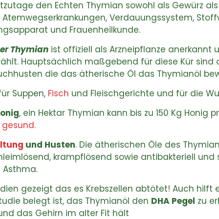
tzutage den Echten Thymian sowohl als Gewürz als a
. Atemwegserkrankungen, Verdauungssystem, Stoff
ngsapparat und Frauenheilkunde.
ter Thymian
ist offiziell als Arzneipflanze anerkannt
ählt. Hauptsächlich maßgebend für diese Kür sind 
hhusten die das ätherische Öl das Thymianöl bew
für Suppen,
Fisch
und Fleischgerichte und für die Wu
Honig
, ein Hektar Thymian kann bis zu 150 Kg Honig p
r
gesund
.
ltung
und Husten
. Die ätherischen Öle des Thymia
chleimlösend, krampflösend sowie antibakteriell un
i Asthma.
ien gezeigt das es Krebszellen abtötet! Auch hilft 
tudie belegt ist, das Thymianöl den
DHA Pegel
zu er
nd das Gehirn im alter Fit hält