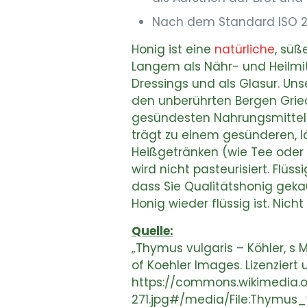
Nach dem Standard ISO 220
Honig ist eine
natürliche
, süß
Langem als Nähr- und Heilmitte
Dressings und als Glasur. Uns
den unberührten Bergen Griec
gesündesten Nahrungsmittel a
trägt zu einem gesünderen, 
Heißgetränken (wie Tee oder
wird nicht pasteurisiert. Flüss
dass Sie Qualitätshonig geka
Honig wieder flüssig ist. Nicht
Quelle:
„Thymus vulgaris – Köhler, s M
of Koehler Images. Lizenzier
https://commons.wikimedia.
271.jpg#/media/File:Thymus