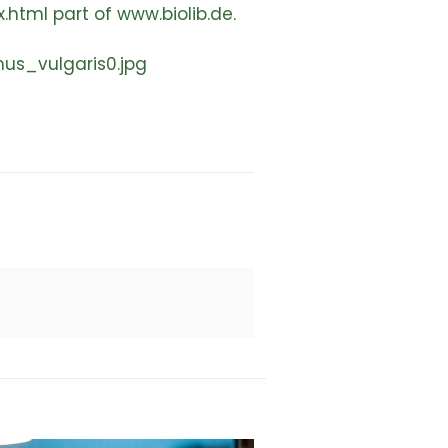
html part of www.biolib.de.
mus_vulgaris0.jpg