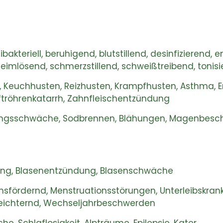
bakteriell, beruhigend, blutstillend, desinfizieren
leimlösend, schmerzstillend, schweißtreibend, tonisi
n, Keuchhusten, Reizhusten, Krampfhusten, Asthma, E
Luftröhrenkatarrh, Zahnfleischentzündung
gsschwäche, Sodbrennen, Blähungen, Magenbeschw
ng, Blasenentzündung, Blasenschwäche
sfördernd, Menstruationsstörungen, Unterleibskran
rleichternd, Wechseljahrbeschwerden