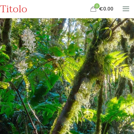
Titolo
0
€0.00