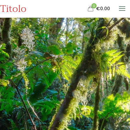
Titolo
0
€0.00