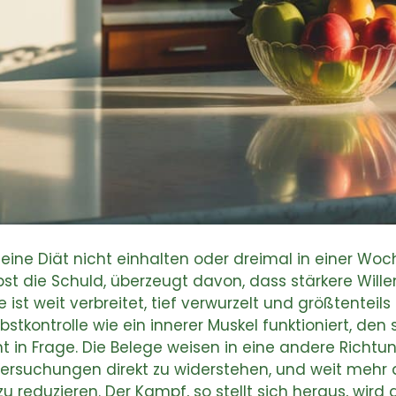
eine Diät nicht einhalten oder dreimal in einer Woc
bst die Schuld, überzeugt davon, dass stärkere Will
ist weit verbreitet, tief verwurzelt und größtenteils
elbstkontrolle wie ein innerer Muskel funktioniert, d
in Frage. Die Belege weisen in eine andere Richtung.
ersuchungen direkt zu widerstehen, und weit mehr d
 reduzieren. Der Kampf, so stellt sich heraus, wird