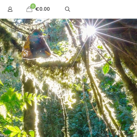
0
€0.00