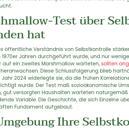
ucht.
hmallow-Test über Selb
anden hat
 öffentliche Verständnis von Selbstkontrolle stärke
 1970er Jahren durchgeführt wurde, und nur wenige
nger auf ein zweites Marshmallow warteten,
sollten an
 heranwachsen. Diese Schlussfolgerung blieb hartn
 Jahr 2024 widerlegte sie, da die frühen Korrelati
ksichtigt wurde. Der Test maß sozioökonomische Um
en, gut versorgten Haushalten warteten naturgemäß l
ende Variable. Die Geschichte, die sich Einzelne über
haften Fundament aufgebaut.
mgebung Ihre Selbstko