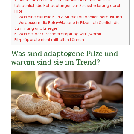
tatsächlich die Behauptungen zur Stresslinderung durch
Pilze?
3.
Was eine aktuelle 5-Pilz-Studie tatsächlich herausfand
4.
Verbessern die Beta-Glucane in Pilzen tatsächlich die
Stimmung und Energie?
5.
Was bei der Stressbekämpfung wirkt, womit
Pilzpräparate nicht mithalten können
Was sind adaptogene Pilze und
warum sind sie im Trend?