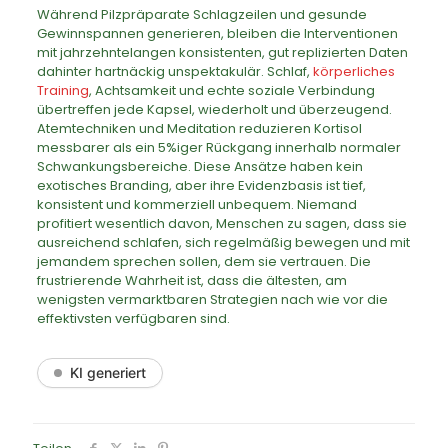
Während Pilzpräparate Schlagzeilen und gesunde
Gewinnspannen generieren, bleiben die Interventionen
mit jahrzehntelangen konsistenten, gut replizierten Daten
dahinter hartnäckig unspektakulär. Schlaf,
körperliches
Training
, Achtsamkeit und echte soziale Verbindung
übertreffen jede Kapsel, wiederholt und überzeugend.
Atemtechniken und Meditation reduzieren Kortisol
messbarer als ein 5%iger Rückgang innerhalb normaler
Schwankungsbereiche. Diese Ansätze haben kein
exotisches Branding, aber ihre Evidenzbasis ist tief,
konsistent und kommerziell unbequem. Niemand
profitiert wesentlich davon, Menschen zu sagen, dass sie
ausreichend schlafen, sich regelmäßig bewegen und mit
jemandem sprechen sollen, dem sie vertrauen. Die
frustrierende Wahrheit ist, dass die ältesten, am
wenigsten vermarktbaren Strategien nach wie vor die
effektivsten verfügbaren sind.
KI generiert