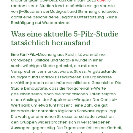
unabhängiger Überblick aus dem Jahr 2025
über
16
randomisierte Studien fand tatsächlich einige Vorteile
von β-Glucanen bei Müdigkeit und Stimmung und bietet
damit eine bescheidene, legitime Unterstützung , keine
Bestätigung auf Wunderniveau.
Was eine aktuelle 5-Pilz-Studie
tatsächlich herausfand
Eine Fünf-Pilz-Mischung aus Reishi, Löwenmähne,
Cordyceps, Shiitake und Maitake wurde in einer
sechswöchigen Studie getestet, die mit dem
Versprechen vermarktet wurde, Stress, Angstzustände,
Müdigkeit und Cortisol zu reduzieren. Die Ergebnisse
erzählten jedoch eine unübersichtlichere Geschichte. Die
Studie behauptete, dass die Noradrenalin-Werte
gesunken seien, doch die tatsächlichen Daten zeigten
einen Anstieg in der Supplement-Gruppe. Der Cortisol-
Wert sank um etwa fünf Prozent , eine Zahl, die gut
innerhalb der normalen täglichen Schwankungen liegt.
Die wahrgenommenen Stressunterschiede zwischen
den Gruppen widersprachen sich in verschiedenen
Aussagen gegenseitig. Die Ergebnisse fehlten an Klarheit,