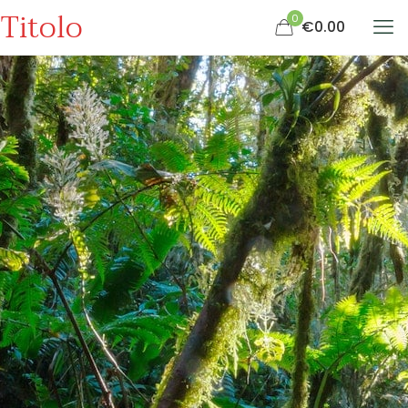
Titolo
0
€0.00