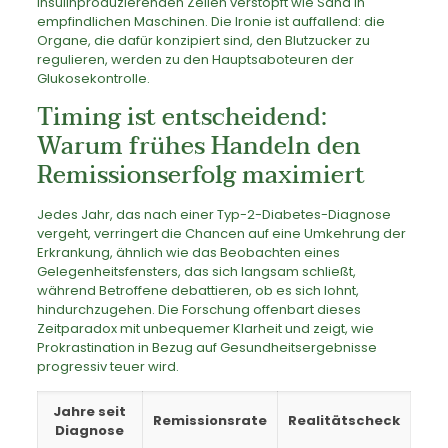
insulinproduzierenden Zellen verstopft wie Sand in
empfindlichen Maschinen. Die Ironie ist auffallend: die
Organe, die dafür konzipiert sind, den Blutzucker zu
regulieren, werden zu den Hauptsaboteuren der
Glukosekontrolle.
Timing ist entscheidend:
Warum frühes Handeln den
Remissionserfolg maximiert
Jedes Jahr, das nach einer Typ-2-Diabetes-Diagnose
vergeht, verringert die Chancen auf eine Umkehrung der
Erkrankung, ähnlich wie das Beobachten eines
Gelegenheitsfensters, das sich langsam schließt,
während Betroffene debattieren, ob es sich lohnt,
hindurchzugehen. Die Forschung offenbart dieses
Zeitparadox mit unbequemer Klarheit und zeigt, wie
Prokrastination in Bezug auf Gesundheitsergebnisse
progressiv teuer wird.
Jahre seit
Remissionsrate
Realitätscheck
Diagnose