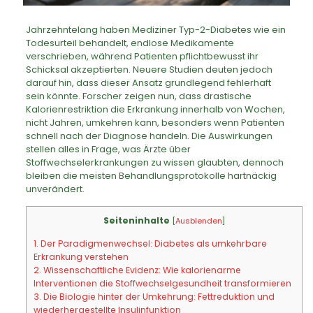
Jahrzehntelang haben Mediziner Typ-2-Diabetes wie ein
Todesurteil behandelt, endlose Medikamente
verschrieben, während Patienten pflichtbewusst ihr
Schicksal akzeptierten. Neuere Studien deuten jedoch
darauf hin, dass dieser Ansatz grundlegend fehlerhaft
sein könnte. Forscher zeigen nun, dass drastische
Kalorienrestriktion die Erkrankung innerhalb von Wochen,
nicht Jahren, umkehren kann, besonders wenn Patienten
schnell nach der Diagnose handeln. Die Auswirkungen
stellen alles in Frage, was Ärzte über
Stoffwechselerkrankungen zu wissen glaubten, dennoch
bleiben die meisten Behandlungsprotokolle hartnäckig
unverändert.
Seiteninhalte
[
Ausblenden
]
1.
Der Paradigmenwechsel: Diabetes als umkehrbare
Erkrankung verstehen
2.
Wissenschaftliche Evidenz: Wie kalorienarme
Interventionen die Stoffwechselgesundheit transformieren
3.
Die Biologie hinter der Umkehrung: Fettreduktion und
wiederhergestellte Insulinfunktion