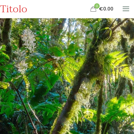
Titolo
0
€0.00