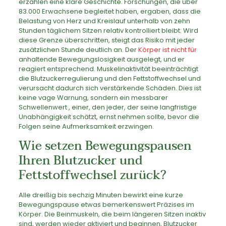
erzählen eine klare Geschichte. Forschungen, die über
83.000 Erwachsene begleitet haben, ergaben, dass die
Belastung von Herz und Kreislauf unterhalb von zehn
Stunden täglichem Sitzen relativ kontrolliert bleibt. Wird
diese Grenze überschritten, steigt das Risiko mit jeder
zusätzlichen Stunde deutlich an. Der
Körper ist nicht für
anhaltende Bewegungslosigkeit ausgelegt, und er
reagiert entsprechend. Muskelinaktivität beeinträchtigt
die Blutzuckerregulierung und den Fettstoffwechsel und
verursacht dadurch sich verstärkende Schäden. Dies ist
keine vage Warnung, sondern ein messbarer
Schwellenwert , einer, den jeder, der seine langfristige
Unabhängigkeit schätzt, ernst nehmen sollte, bevor die
Folgen seine Aufmerksamkeit erzwingen.
Wie setzen Bewegungspausen
Ihren Blutzucker und
Fettstoffwechsel zurück?
Alle dreißig bis sechzig Minuten bewirkt eine kurze
Bewegungspause etwas bemerkenswert Präzises im
Körper. Die Beinmuskeln, die beim längeren Sitzen inaktiv
sind, werden wieder aktiviert und beginnen, Blutzucker