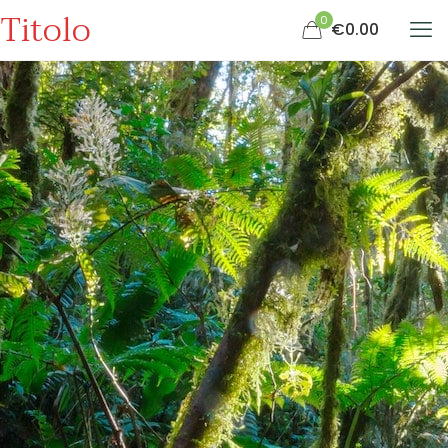
Titolo
0
€0.00