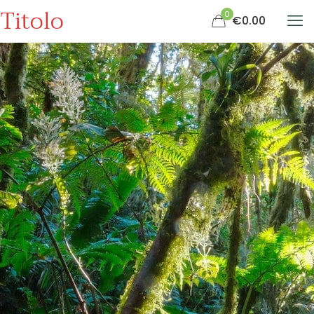
Titolo
0
€0.00