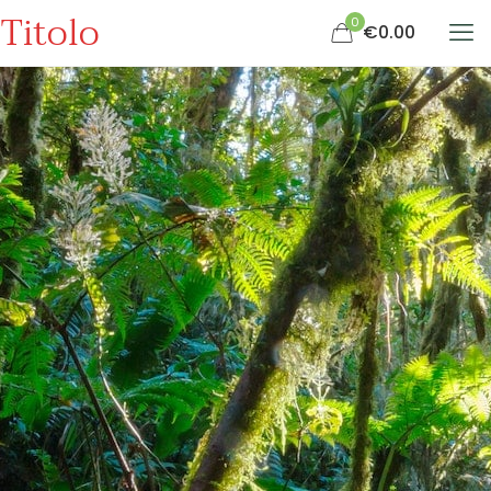
Titolo
0
€0.00