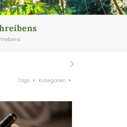
chreibens
chreibens
Tags
Kategorien