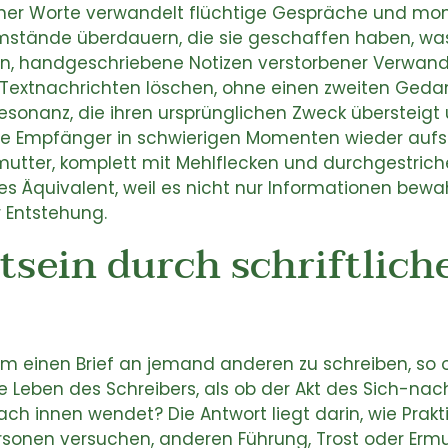
bener Worte verwandelt flüchtige Gespräche und m
 Umstände überdauern, die sie geschaffen haben, was
n, handgeschriebene Notizen verstorbener Verwan
n Textnachrichten löschen, ohne einen zweiten Ged
esonanz, die ihren ursprünglichen Zweck übersteig
 die Empfänger in schwierigen Momenten wieder aufs
oßmutter, komplett mit Mehlflecken und durchgestr
es Äquivalent, weil es nicht nur Informationen bewa
 Entstehung.
sein durch schriftlich
m einen Brief an jemand anderen zu schreiben, so 
 Leben des Schreibers, als ob der Akt des Sich-na
ch innen wendet? Die Antwort liegt darin, wie Prakti
rsonen versuchen, anderen Führung, Trost oder Ermu