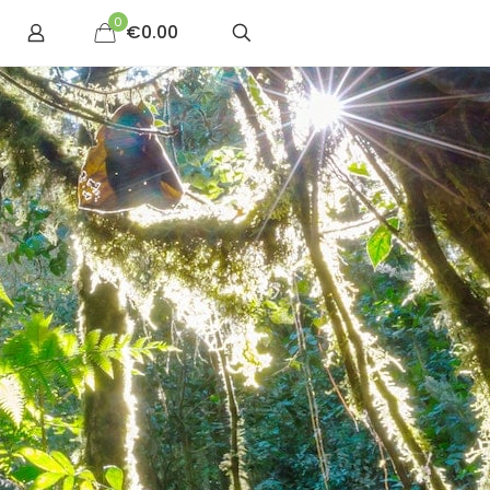
0
€0.00