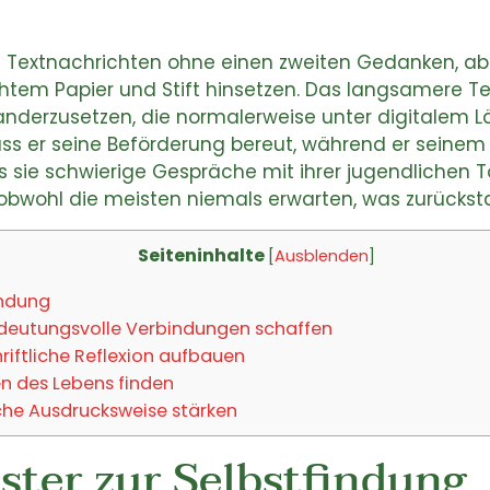
 Textnachrichten ohne einen zweiten Gedanken, ab
chtem Papier und Stift hinsetzen. Das langsamere T
nderzusetzen, die normalerweise unter digitalem L
 er seine Beförderung bereut, während er seinem S
s sie schwierige Gespräche mit ihrer jugendlichen 
 obwohl die meisten niemals erwarten, was zurücksta
Seiteninhalte
[
Ausblenden
]
indung
utungsvolle Verbindungen schaffen
iftliche Reflexion aufbauen
en des Lebens finden
che Ausdrucksweise stärken
nster zur Selbstfindung