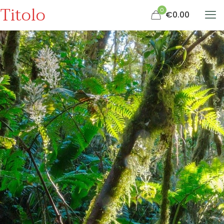
Titolo
0
€0.00