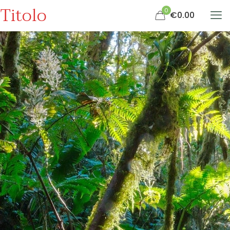
Titolo
0
€0.00