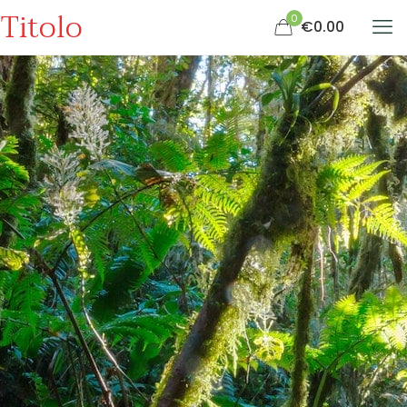
Titolo
0
€0.00