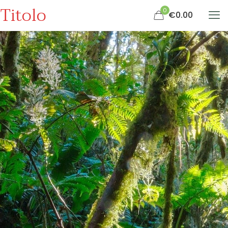
Titolo
0
€0.00