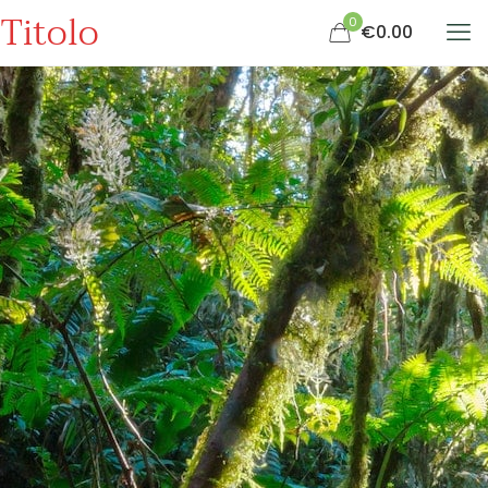
Titolo
0
€0.00